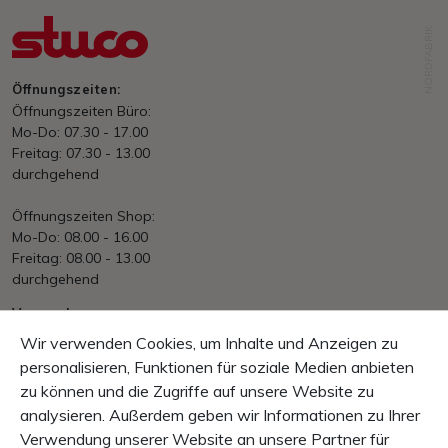
NORDFABRIK
Öffnungszeiten:
Öffnungszeiten Büro:
Mo-Do: 07.30 - 17.00
Freitag: 07.30 - 13.00
durchgehend
Öffnungszeiten Shop:
Mo-Do: 08.00 - 16.00
Freitag: 08.00 - 13.00
durchgehend
Versand
Webshop-Bestellungen ab € 150.– portofrei.
Wir verwenden Cookies, um Inhalte und Anzeigen zu
International und andere Bestellungen gem. AGB
personalisieren, Funktionen für soziale Medien anbieten
zu können und die Zugriffe auf unsere Website zu
Zahlung
Rechnung, Vorkasse, Kreditkarte, PayPal
analysieren. Außerdem geben wir Informationen zu Ihrer
Verwendung unserer Website an unsere Partner für
Garantie