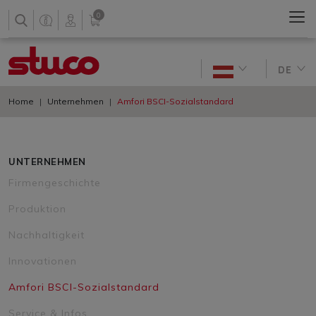
0
DE
Home
Unternehmen
Amfori BSCI-Sozialstandard
UNTERNEHMEN
Firmengeschichte
Produktion
Nachhaltigkeit
Innovationen
Amfori BSCI-Sozialstandard
Service & Infos