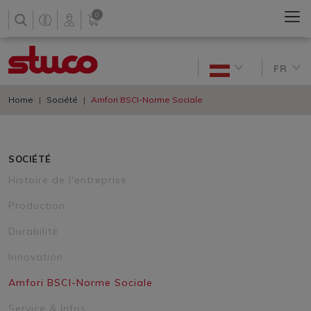
0
FR
Home
Société
Amfori BSCI-Norme Sociale
SOCIÉTÉ
Histoire de l'entreprise
Production
Durabilité
Innovation
Amfori BSCI-Norme Sociale
Service & Infos