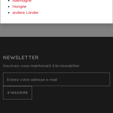
Allemagne
www.amfori.org
Hongrie
andere Länder
NEWSLETTER
Inscrivez-vous maintenant à la newsletter:
E-Mail
S'INSCRIRE