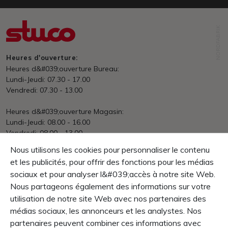
NORDFABRIK
Heures d'ouverture:
Heures d&#039;ouverture Bureau:
Lundi-Jeudi: 07.30 - 17.00
Vendredi: 07.30 - 13.00
Heures d&#039;ouverture Magasin:
Lundi-Jeudi: 08.00 - 16.00
Vendredi: 08.00 - 13.00
Nous utilisons les cookies pour personnaliser le contenu
Expédition
et les publicités, pour offrir des fonctions pour les médias
en ligne dès prix € 150.- franco domicile
International après dépenses
sociaux et pour analyser l&#039;accès à notre site Web.
Nous partageons également des informations sur votre
Paiement
utilisation de notre site Web avec nos partenaires des
net dans les 30 jours
médias sociaux, les annonceurs et les analystes. Nos
Garantie
partenaires peuvent combiner ces informations avec