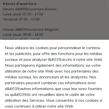
Heures d'ouverture:
Heures d&#039;ouverture Bureau:
Lundi-Jeudi: 07.30 - 17.00
Vendredi: 07.30 - 13.00
Heures d&#039;ouverture Magasin:
Lundi-Jeudi: 08.00 - 16.00
Vendredi: 08.00 - 13.00
Nous utilisons les cookies pour personnaliser le contenu
Expédition
et les publicités, pour offrir des fonctions pour les médias
en ligne dès prix € 150.- franco domicile
International après dépenses
sociaux et pour analyser l&#039;accès à notre site Web.
Nous partageons également des informations sur votre
Paiement
utilisation de notre site Web avec nos partenaires des
net dans les 30 jours
médias sociaux, les annonceurs et les analystes. Nos
Garantie
partenaires peuvent combiner ces informations avec
Droit de retour dans le 10 jours
d&#039;autres informations que vous leur avez fournies
La garantie produit 1 année
ou qu&#039;ils ont recueillies dans le cadre de votre
utilisation des Services. Vous consentez à nos cookies si
CONTENT
vous continuez à utiliser notre site Web.