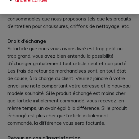
Sont exclus de la garantie tous les produits
consommables que nous proposons tels que les produits
d’entretien pour chaussures, chiffons de nettoyage, etc.
Droit d’échange
Si l’article que nous vous avons livré est trop petit ou
trop grand, vous avez bien entendu la possibilité
d’échanger gratuitement tout article neuf et non porté.
Les frais de retour de marchandises sont, en tout état
de cause, à la charge du client. Veuillez joindre à votre
envoi une note comportant votre adresse et le nouveau
modèle souhaité. Si le produit échangé est moins cher
que l’article initialement commandé, vous recevez, en
même temps, un avoir égal à la différence. Si le produit
échangé est plus cher que l’article initialement
commandé, la différence vous sera facturée.
Retour en cas d’insatisfaction