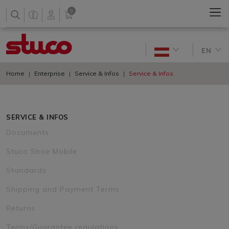
0
EN
Home
Enterprise
Service & Infos
Service & Infos
SERVICE & INFOS
Documents
Stuco Shoe Mobile
Standards
Shipping and Payment Terms
Returns
Terms/Guarantee regulations